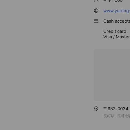
~ ￥1,000
www.yuiring
Cash accept
Credit card
Visa / Maste
〒982-00
長町駅, 長町南