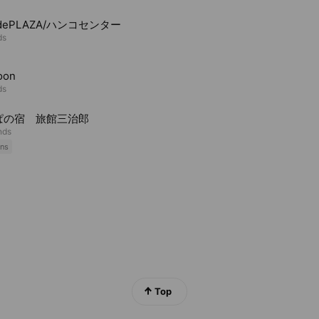
odePLAZA/ハンコセンター
ds
oon
ds
ぱの宿 旅館三治郎
nds
ns
Top