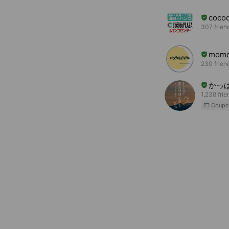
coc
307 frien
mom
230 frien
かっ
1,238 frie
Coupo