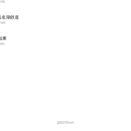
ends
浜名湖鉄道
ends
知東
nds
@825flism