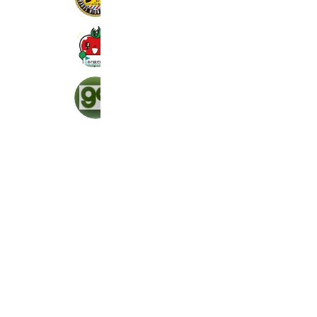
297 friends
北本市観光協会
1,240 friends
Coupons
Reward card
下呂CC
1,012 friends