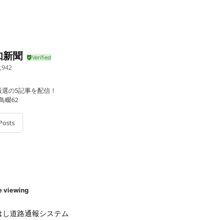
知新聞
,942
厳選の5記事を配信！
鳥畷62
Posts
e viewing
はし道路通報システム