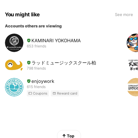
You might like
See more
Accounts others are viewing
KAMINARI YOKOHAMA
653 friends
ラッドミュージックスクール柏
798 friends
enjoywork
615 friends
Coupons
Reward card
Top