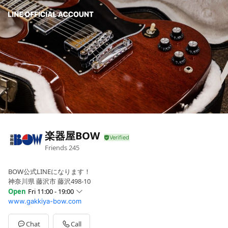
楽器屋BOW
Friends
245
BOW公式LINEになります！
神奈川県 藤沢市 藤沢498-10
Open
Fri 11:00 - 19:00
www.gakkiya-bow.com
Sun
11:00 - 19:00
Mon
11:00 - 19:00
Tue
11:00 - 19:00
Chat
Call