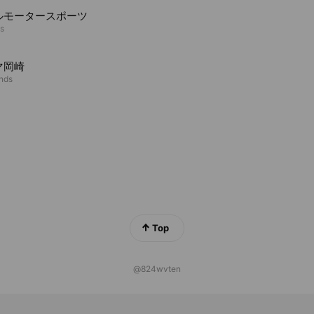
ルモータースポーツ
ds
マ岡崎
ends
Top
@824wvten