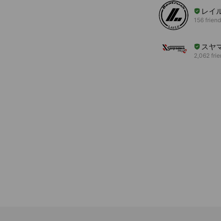
レイ
156 frien
スヤ
2,062 fri