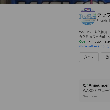
ラッ
Friends
1
WAKO'S 正規取扱施
奈良県 奈良市杏町 158
Open
Fri 10:30 - 18:3
www.rafflesauto.jp/
Sun
Closed
Mon
10:30 - 18:30
Tue
10:30 - 18:30
Chat
Wed
10:30 - 18:30
Thu
10:30 - 18:30
Fri
10:30 - 18:30
Sat
10:30 - 18:30
日曜・祝日 定休日
N
Announcem
New
o
WAKO’S ワ
t
See more
i