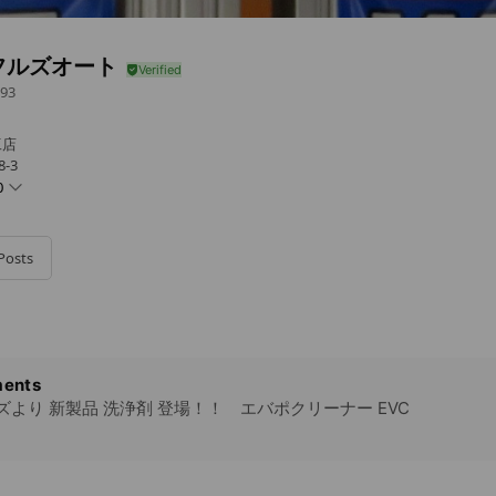
フルズオート
93
工店
-3
0
Posts
ents
コーズより 新製品 洗浄剤 登場！！ エバポクリーナー EVC