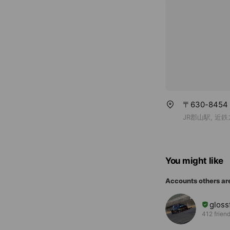
〒630-845
JR郡山駅, 近
You might like
Accounts others ar
gloss
412 frien