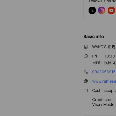
Follow us on so
Basic info
WAKO'S
Fri
10:30 
日曜・祝日 
0903053915
www.rafflesa
Cash accept
Credit card
Visa / Maste