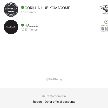
GORILLA HUB KOMAGOME
105 friends
HALLEL
1,717 friends
@824thzdq
© LY Corporation
Report
Other official accounts