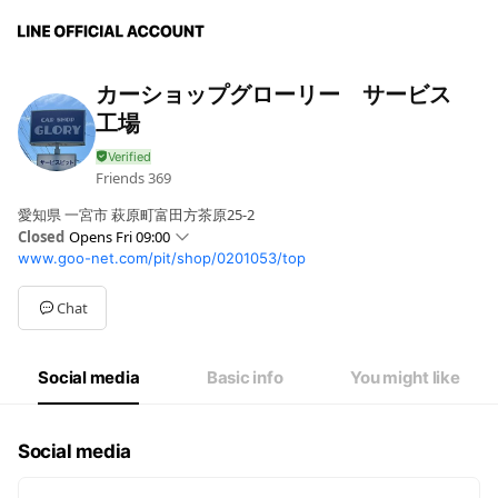
カーショップグローリー サービス
工場
Friends
369
愛知県 一宮市 萩原町富田方茶原25-2
Closed
Opens Fri 09:00
www.goo-net.com/pit/shop/0201053/top
Sun
09:00 - 18:00
Mon
09:00 - 18:00
Tue
Closed
Chat
Wed
09:00 - 18:00
Thu
09:00 - 18:00
Fri
09:00 - 18:00
Social media
Basic info
You might like
Sat
09:00 - 18:00
毎月第３月曜日・毎週火曜日 定休
Social media