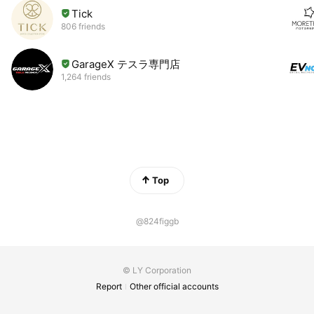
Tick
806 friends
GarageX テスラ専門店
1,264 friends
Top
@824figgb
© LY Corporation
Report
Other official accounts