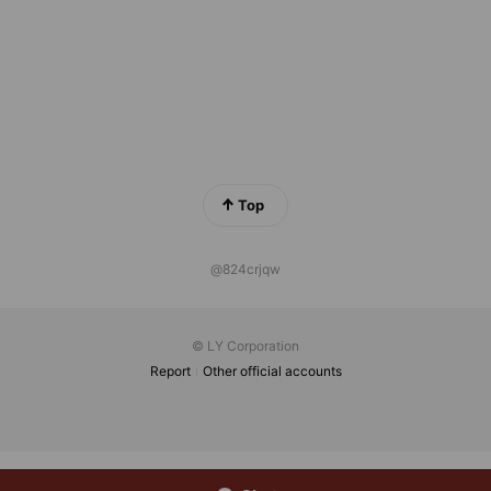
Top
@824crjqw
© LY Corporation
Report
Other official accounts