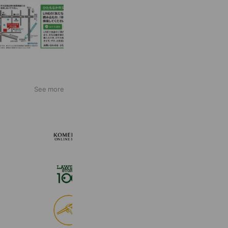
See more
KOMEHYO ONLINE STORE
654,947 friends
ローソンストア１００
2,725,061 friends
食べログ
9,033,836 friends