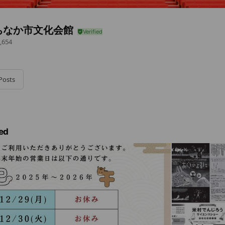
ちなか市文化会館
,654
Posts
ed