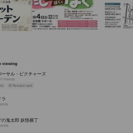
e viewing
バーサル・ピクチャーズ
1 friends
ns
Reward card
ドラ
iends
ゲの鬼太郎 妖怪横丁
riends