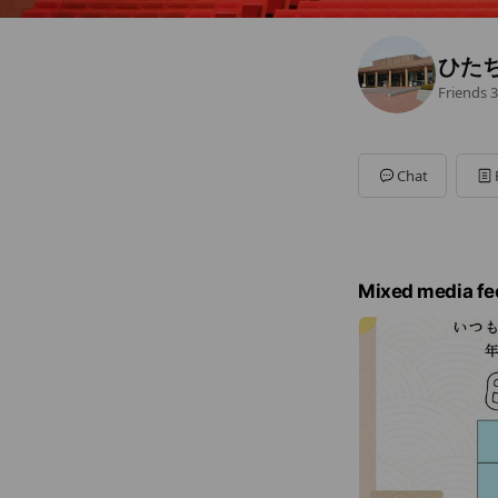
ひた
Friends
3
Chat
Mixed media fe