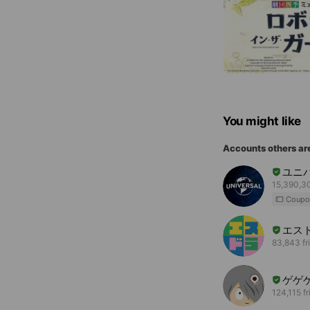
You might like
Accounts others ar
ユニ
15,390,30
Coupo
エス
83,843 fr
ゲゲ
124,115 f