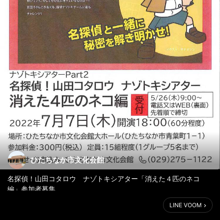
ひたちなか市文化会館
名探偵！山田コタロウ ナゾトキシアター「消えた４匹のネコ
編」参加者募集
文化会館の中に迷い込んだ，迷子の4匹のネコ（仮想）を探しまし
LINE VOOM
ょう。
【日時】2022年7月7日（木）18：00～19：00