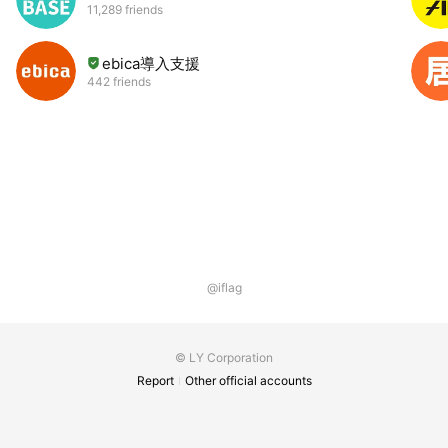
11,289 friends
ebica導入支援
442 friends
@iflag
© LY Corporation
Report
Other official accounts