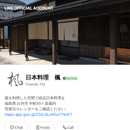
日本料理 楓
Friends
732
蔵を利用した空間で絶品日本料理を
福島県 白河市 中町65-1 楽蔵内
営業日カレンダーをご確認ください。
maps.app.goo.gl/Z3zL4Lv4GutT1kxF7
Chat
Posts
Call