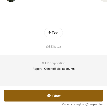
Top
@823tutpa
© LY Corporation
Report
Other official accounts
Chat
Country or region:
Unspecified