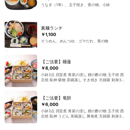
うなぎ（1串）、玉子焼き、香の物、小鉢
素麺ランチ
￥1,100
そうめん、めんつゆ、ゴマだれ、香の物
【ご法要】睡蓮
￥8,000
小鉢3点 貝旨煮 青菜の浸し 鰻の酢の物 玉子焼 西
京焼 恥神 吸物 茶碗蒸し すき焼き 天婦羅 刺身3点
盛り 寿司3種 水菓子 コーヒー
【ご法要】竜胆
￥6,000
小鉢3点 貝旨煮 青菜の浸し 鰻の酢の物 玉子焼 西
京焼 恥神 うどん 茶碗蒸し 豚角煮 天婦羅 刺身3点
盛り 寿司3種 アイスクリーム コーヒー