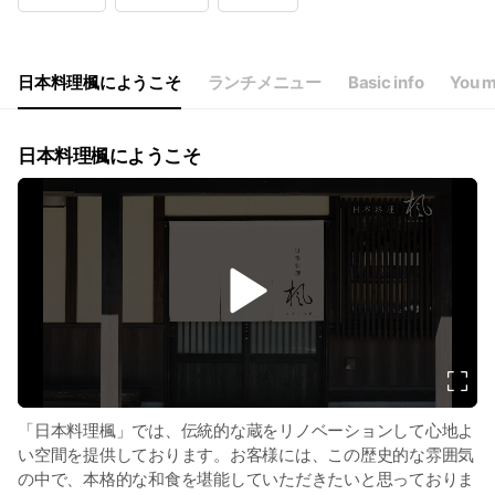
日本料理楓にようこそ
ランチメニュー
Basic info
You m
日本料理楓にようこそ
v
i
d
e
o
「日本料理楓」では、伝統的な蔵をリノベーションして心地よ
い空間を提供しております。お客様には、この歴史的な雰囲気
の中で、本格的な和食を堪能していただきたいと思っておりま