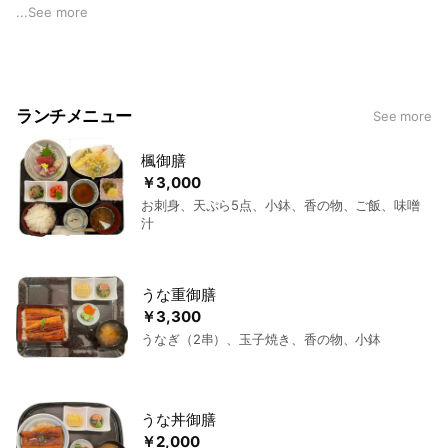
す。
...
See more
新たにランチ営業を開始いたしますので、日常の喧騒を忘れ、
落ち着いた空間での贅沢なランチタイムをお過ごしください。
旬の食材を使用した料理の数々は、目でも舌でも楽しむことが
ランチメニュー
See more
できます。
楓御膳
ランチタイムにも「楓」のこだわりを感じていただけるよう、
￥3,000
各種メニューをご用意しております。一息つきたい方、大切な
方とのランチに、是非、日本料理「楓」へお越しください。お
お刺身、天ぷら5点、小鉢、香の物、ご飯、味噌
汁
待ちしております。
うな重御膳
￥3,300
うなぎ（2串）、玉子焼き、香の物、小鉢
うな丼御膳
￥2,000