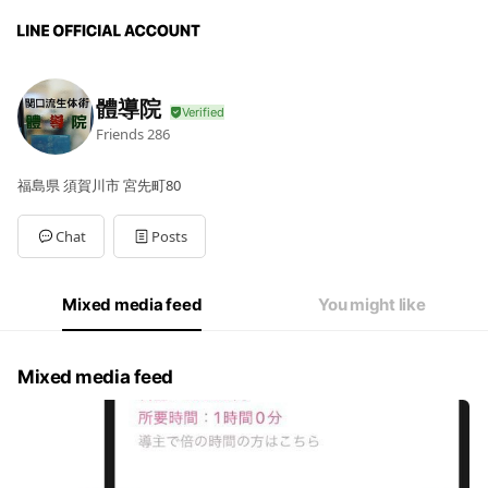
體導院
Friends
286
福島県 須賀川市 宮先町80
Chat
Posts
Mixed media feed
You might like
Mixed media feed