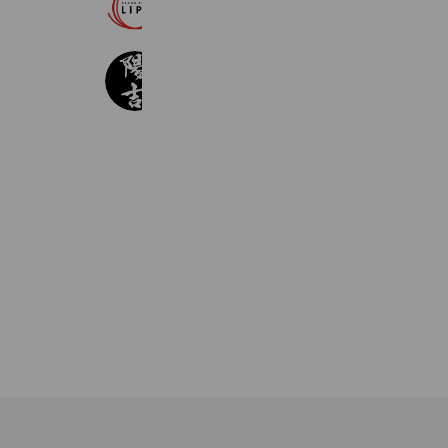
ブランドショップLIPS査定受付
1,696 friends
陽吉@公式
16,756 friends