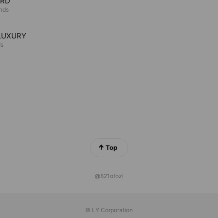
ARD
ends
LUXURY
ds
Top
@821ofozl
© LY Corporation