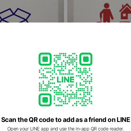
取
最短当日も！出張買取
！即日お振込み！送るだけで高価買取
ご自宅で高価買取♪ 来店や発送が面倒
い方はご連絡ください。お送りさせて
ご訪問も可能です。お気軽にご相談
Scan the QR code to add as a friend on LINE
トショップ ヴィンテージアイテムから現行品まで
Open your LINE app and use the in-app QR code reader.