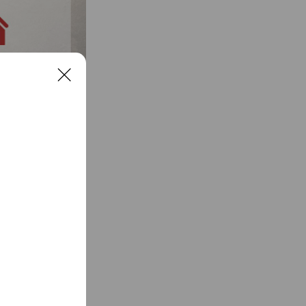
C
l
o
s
e
な方は！ 最短当日の
くださいませ。