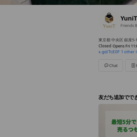
Yuni
Friends
8
東京都 中央区 銀座5-1
Closed
Opens Fri 11:
x.gd/TcE0F
1 other 
Sun
Closed
Mon
11:00 - 18:00
Tue
11:00 - 18:00
Chat
Wed
11:00 - 18:00
Thu
11:00 - 18:00
Fri
11:00 - 18:00
Sat
Closed
土日祝もご相談可能
友だち追加でで