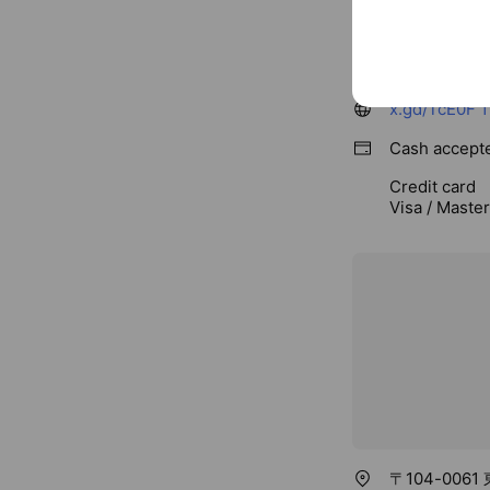
Fri
11:00 
土日祝もご相
03-6264-32
x.gd/TcE0F
1
Cash accept
Credit card
Visa / Maste
〒104-006