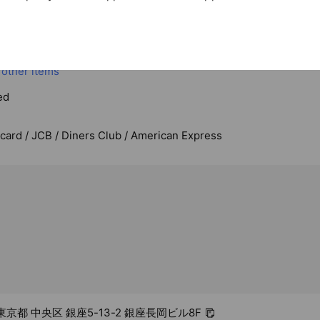
- 18:00
談可能です。お気軽にご連絡くださいませ。
20
 other items
ed
rcard / JCB / Diners Club / American Express
1 東京都 中央区 銀座5-13-2 銀座長岡ビル8F