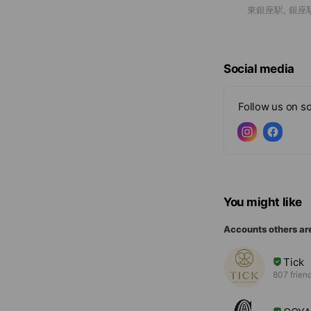
東銀座駅, 銀座
Social media
Follow us on so
You might like
Accounts others ar
Tick
807 frien