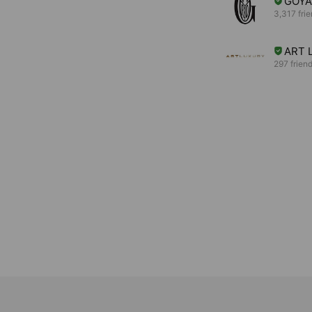
GOY
3,317 fri
ART 
297 frien