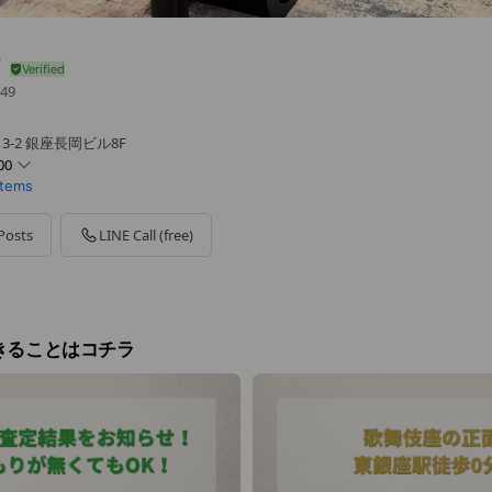
T
49
3-2 銀座長岡ビル8F
00
items
Posts
LINE Call (free)
です。お気軽にご連絡くださいませ。
きることはコチラ