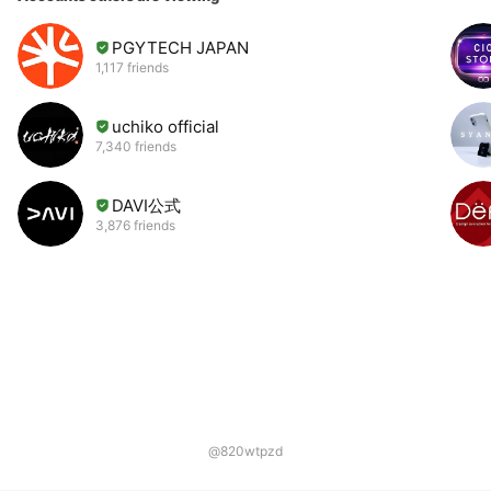
PGYTECH JAPAN
1,117 friends
uchiko official
7,340 friends
DAVI公式
3,876 friends
@820wtpzd