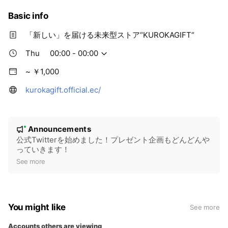
Basic info
「新しい」を届ける未来型ストア“KUROKAGIFT“
Thu
00:00 - 00:00
~ ￥1,000
kurokagift.official.ec/
N
Announcements
New
o
公式Twitterを始めました！プレゼント企画もどんどんや
っていきます！
t
See more
i
c
e
You might like
See more
Accounts others are viewing