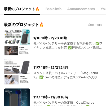
Fri
00:00 - 00:00
Sat
00:00 - 00:00
最新のプロジェクト🔥
Basic info
Announcements
You
最新のプロジェクト🔥
See more
1/16 11時 - 2/28 18時
モバイルバッテリーを再定義する革新モデル ✅ワ
イヤレス充電にフル対応 ✅折畳式スタンド搭載の
大容量モデル
11/7 11時 - 12/31 24時
スタンド搭載モバイルバッテリー「Mag Stand
2」 ✅15mmの薄型ボディに6,500mAhの大容量
バッテリーを搭載 ✅背面に折畳式スタンドバーを
搭載した、縦横自在の充電スタンド。
11/7 11時 - 11/30 18時
モバイルバッテリーの決定版「QuadCharge