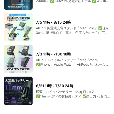
20000」 ✅100W PD充電対応モデル ✅スマホサ
イズに20,000mAh搭載
7/5 11時 - 8/15 24時
All in 1 折畳式充電スタンド「Mag Fold」 ✅僅か
3cmに折り畳めて、高さ、角度も自由自在に可動
✅iPhone、Apple Watch、AirPodsをこれ一台で
充電が可能 ✅最大3台同時充電を実現
7/3 11時 - 7/30 18時
All in 1 モバイルバッテリー「Mag Stand」
✅iPhone、Apple Watch、AirPodsをこれ一台で
充電が可能 ✅18.5mmの薄型ボディに
10,000mAhの大容量バッテリーを搭載 ✅背面に
折畳式スタンド搭載。充電中も使えるスタンド機
能を兼備。
6/21 11時 - 7/30 24時
極薄モバイルバッテリー「Mag Plate 2」
✅11mmボディの超極薄ボディ ✅高出力×3台同
時充電機能を搭載 ✅2モデルの容量＋4つのカラ
ーバリエーション展開