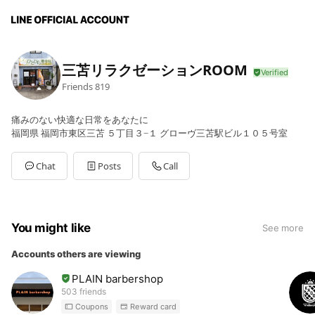
三苫リラクゼーションROOM
Friends
819
痛みのない快適な日常をあなたに
福岡県 福岡市東区三苫 ５丁目３−１ グローヴ三苫駅ビル１０５号室
Chat
Posts
Call
You might like
See more
Accounts others are viewing
PLAIN barbershop
503 friends
Coupons
Reward card