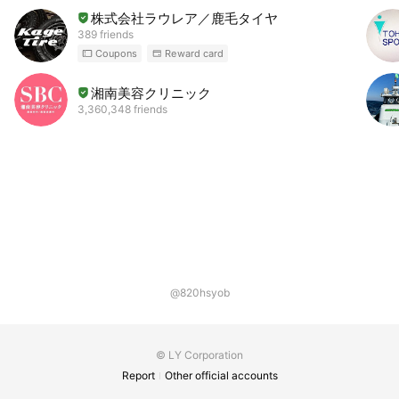
株式会社ラウレア／鹿毛タイヤ
389 friends
Coupons
Reward card
湘南美容クリニック
3,360,348 friends
@820hsyob
© LY Corporation
Report
Other official accounts