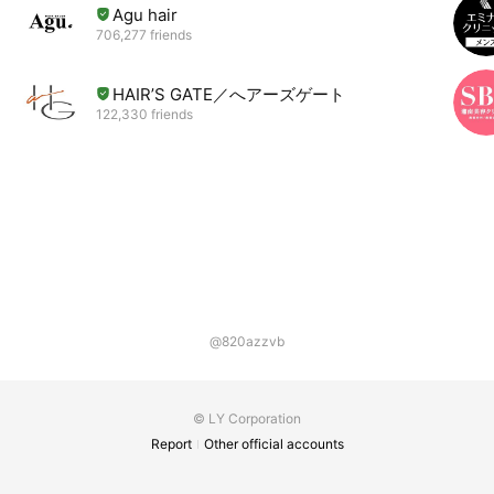
Agu hair
706,277 friends
HAIR’S GATE／へアーズゲート
122,330 friends
@820azzvb
© LY Corporation
Report
Other official accounts