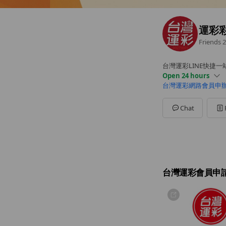
運彩
Friends
2
台灣運彩LINE快捷一
Open 24 hours
台灣運彩網路會員申辦
Sun
Open 24 hours
Mon
Open 24 hours
Tue
Open 24 hours
Chat
Wed
Open 24 hours
Thu
Open 24 hours
Fri
Open 24 hours
Sat
Open 24 hours
免費申請~運彩線上投注
台灣運彩會員申