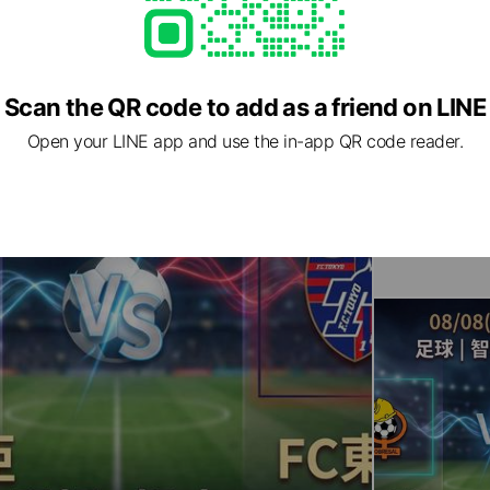
ed
Scan the QR code to add as a friend on LINE
Open your LINE app and use the in-app QR code reader.