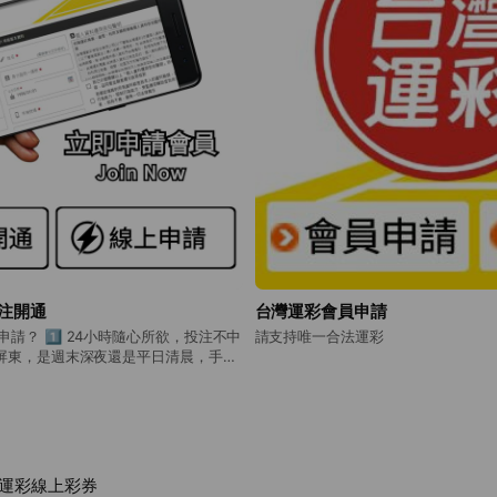
注開通
台灣運彩會員申請
申請？ 1️⃣ 24小時隨心所欲，投注不中
請支持唯一合法運彩
屏東，是週末深夜還是平日清晨，手機
站！追 MLB、NBA 或世界盃，再也不必
⃣ 場中投注（Live）秒速掌握 比賽越激
線上會員能即時追蹤賠率，一鍵鎖定黃
高得分節奏的籃球、足球，差一秒就差
法，獎金秒入帳 政府特許經營最靠譜！中
帳戶，隨時提領到你的銀行帳號，免跑
運彩線上彩券
私安全一次到位。