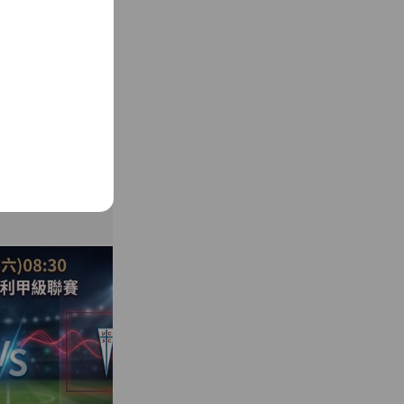
See more