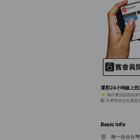
運彩24小時線上投
⚡️ 為什麼你該現在就
斷 不管你在台北還是
就是你的 24H 投注
擔心彩券行關門。 2️
進，賠率變動越快！
金下注時機，尤其是
Basic info
很多！ 3️⃣ 安心合
獎獎金直接派入虛擬
唯一合法台灣
店面、免領現金，隱