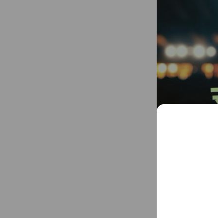
台灣運彩24小時線
免費申請會員30秒
個人私密專屬入金
支持合法就是打擊
...
See more
https://channel.sp