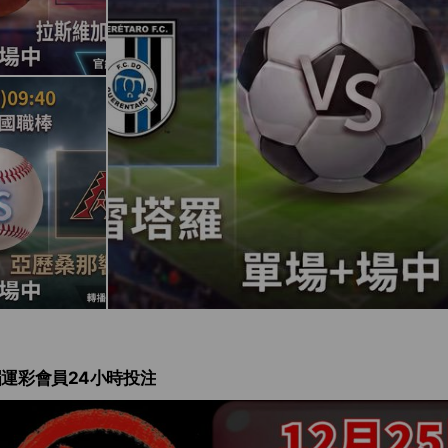
運彩會員24小時投注