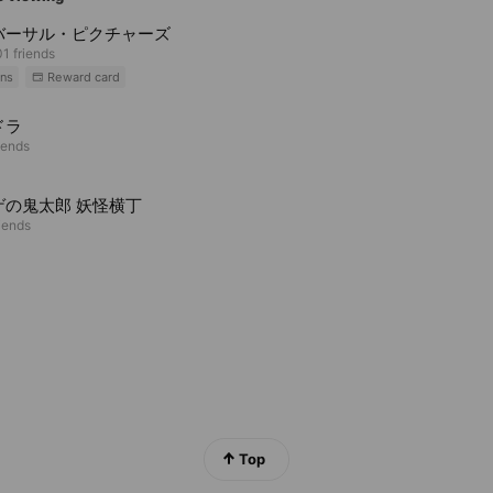
バーサル・ピクチャーズ
1 friends
ns
Reward card
ドラ
iends
ゲの鬼太郎 妖怪横丁
riends
Top