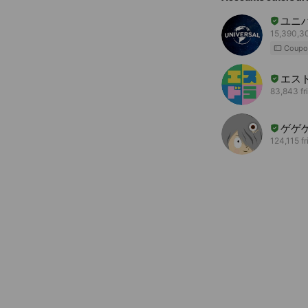
ユニ
15,390,30
Coupo
エス
83,843 fr
ゲゲ
124,115 f