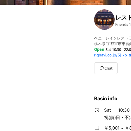
レス
Friends
1
ペニーレインレスト
栃木県 宇都宮市東宿郷 
Open
Sat 10:30 - 22:
r.gnavi.co.jp/5j1xp
Mon
10:30 - 22:00
Tue
10:30 - 22:00
Wed
10:30 - 22:00
Chat
Thu
10:30 - 22:00
Fri
10:30 - 22:00
Sat
10:30 - 22:00
Sun
10:30 - 22:00
祝(前)日・不定休・
Basic info
Sat
10:30 
祝(前)日・
￥5,001 ~ ￥