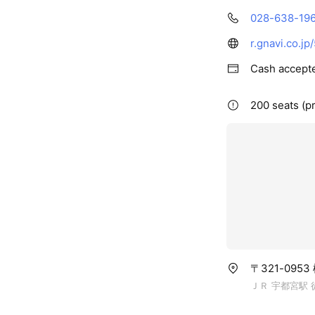
028-638-19
r.gnavi.co.j
Cash accept
200 seats (pr
〒321-095
ＪＲ 宇都宮駅 