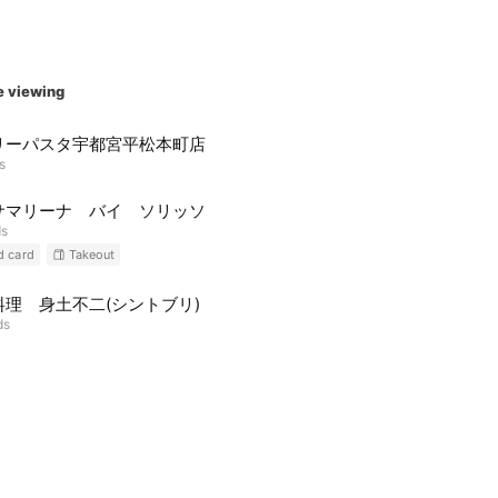
e viewing
リーパスタ宇都宮平松本町店
s
サマリーナ バイ ソリッソ
ds
d card
Takeout
料理 身土不二(シントブリ)
ds