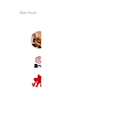
See more
チャイニーズあん
2,921 friends
Coupons
Reward card
魚べい 壬生店
3,050 friends
旨い焼肉 虎の門 本店
544 friends
Takeout