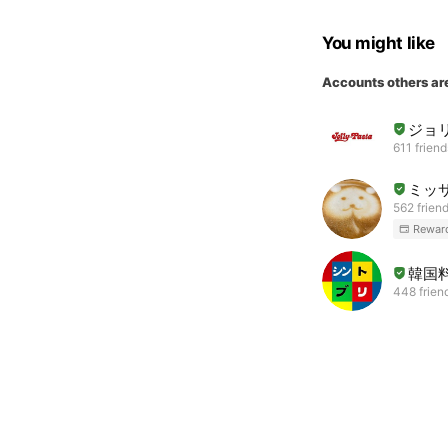
You might like
Accounts others ar
ジョ
611 friend
ミッ
562 frien
Rewar
韓国
448 frien