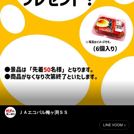
ＪＡエコパル梅ヶ渕ＳＳ
LINE VOOM