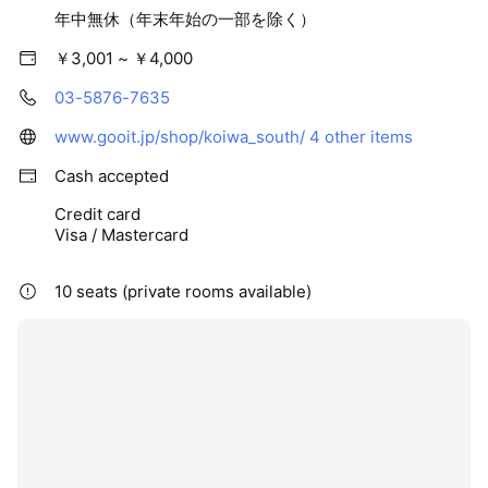
年中無休（年末年始の一部を除く）
￥3,001 ~ ￥4,000
03-5876-7635
www.gooit.jp/shop/koiwa_south/
4 other items
Cash accepted
Credit card
Visa / Mastercard
10 seats (private rooms available)