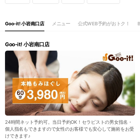
Wed
10:00 - 23:
Thu
10:00 - 23:
Fri
10:00 - 23:
Sat
10:00 - 23:
Goo-it! 小岩南口店
メニュー
公式WEB予約がおトク！
B
年中無休（年末年始の一部を除く）
Goo-it! 小岩南口店
24時間ネット予約可。当日予約OK！セラピストの男女指名・
個人指名もできますので女性のお客様でも安心して施術をお受
けできます♪