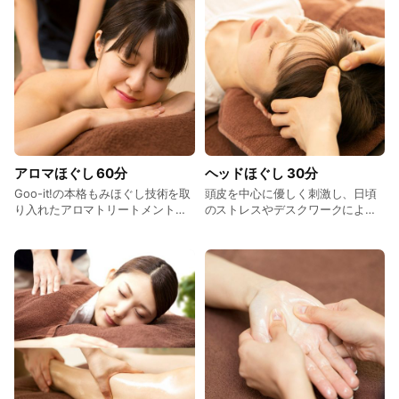
促してから施術に入ることで、よ
りむくみ解消などに繋がります。
アロマは毎月変わる4種類をご用
意。足湯に3～4滴垂らします。そ
の日の気分に合わせてお好きな香
りをお選びください。 料金：
2,990円（税込）
アロマほぐし 60分
ヘッドほぐし 30分
Goo-it!の本格もみほぐし技術を取
頭皮を中心に優しく刺激し、日頃
り入れたアロマトリートメントで
のストレスやデスクワークによる
す。 適度な摩擦を起こして血行を
疲れを癒します。 気分が重い、や
促進し、心地よい香りでリラック
る気が出ないといった心の不調
ス。 こちらのメニューは女性セラ
や、頭皮の状態でお悩みの方にオ
ピストが担当いたしますので、女
ススメです。 料金：3,480円（税
性のお客様でも安心して施術をお
込）
受けできます。もちろん男性のお
客様も大歓迎です。 料金：6,600
円（税込）