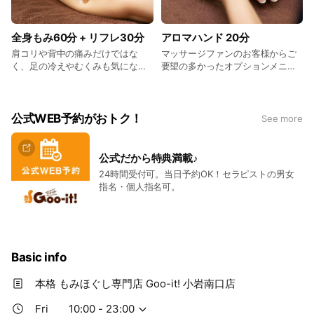
全身もみ60分 + リフレ30分
アロマハンド 20分
肩コリや背中の痛みだけではな
マッサージファンのお客様からご
く、足の冷えやむくみも気になる
要望の多かったオプションメニュ
方には、もみほぐしとリフレがセ
ーを追加！通常メニュー、セット
ットになったお得なコースがオス
メニューにオプションを組み合わ
スメ。 疲れた自分にいつもより少
せて自分だけのオリジナルメニュ
し贅沢なご褒美を♪ 料金：6,670円
ーはいかがですか？ ※オプション
公式WEB予約がおトク！
See more
（税込）
メニューのため、単体での施術は
お受けできません。 料金：2,280
円（税込）
公式だから特典満載♪
24時間受付可。当日予約OK！セラピストの男女
指名・個人指名可。
Basic info
本格 もみほぐし専門店 Goo-it! 小岩南口店
Fri
10:00 - 23:00