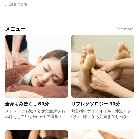
...
See more
本格もみほぐしを60分3,980円にてご提供。お急ぎのお客様に
は30分2,480円メニューもご用意。全身のもみほぐしはもちろ
ん、足つぼ・リフレクソロジー、アロマほぐし、ヘッドほぐ
メニュー
See more
し、セットメニュー、オプションメニューもラインナップ。
小岩でマッサージファンに大好評のグイットはJR小岩駅 南口
より徒歩2分です！
皆様のご来店をスタッフ一同心よりお持ちしております☆
全身もみほぐし 60分
リフレクソロジー 30分
ストレッチも織り交ぜた全身をも
無香料のライスオイル（米油）を
みほぐしていくGoo-it!の看板メニ
使い、膝下から足裏までしっかり
ュー。 肩や首、腰など日常生活で
押し流すフットリラクゼーショ
こり固まった疲れを癒します。 料
ン。 足の冷えやむくみが気になる
金：3,980円（税込）
方にオススメです。 アロマを使っ
た40℃前後の足湯で足先の血流を