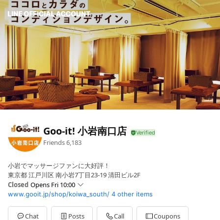
Goo-it! 小岩南口店
Friends
6,183
小岩でマッサージファンに大好評！
東京都 江戸川区 南小岩7丁目23-19 清田ビル2F
Closed
Opens Fri 10:00
www.gooit.jp/shop/koiwa_south/
4 other items
Sun
10:00 - 23:
Mon
10:00 - 23:
Tue
10:00 - 23:
Chat
Posts
Call
Coupons