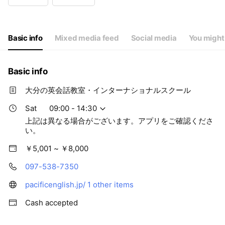
Wed
09:00 - 19:00
Thu
09:00 - 19:00
Fri
09:00 - 19:00
Sat
09:00 - 14:30
Basic info
Mixed media feed
Social media
You might 
上記は異なる場合がございます。アプリをご確認ください。
Basic info
大分の英会話教室・インターナショナルスクール
Sat
09:00 - 14:30
上記は異なる場合がございます。アプリをご確認くださ
い。
￥5,001 ~ ￥8,000
097-538-7350
pacificenglish.jp/
1 other items
Cash accepted