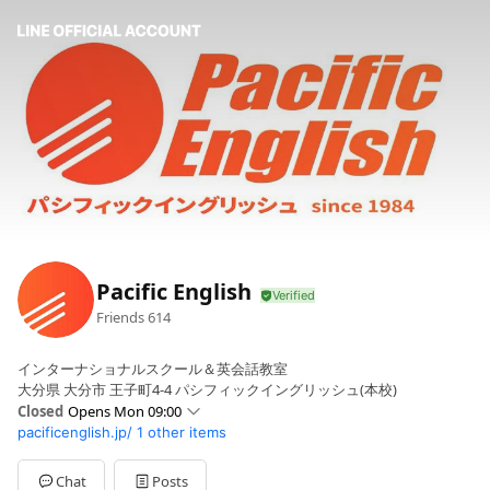
Pacific English
Friends
614
インターナショナルスクール＆英会話教室
大分県 大分市 王子町4-4 パシフィックイングリッシュ(本校)
Closed
Opens Mon 09:00
pacificenglish.jp/
1 other items
Sun
Closed
Mon
09:00 - 19:00
Tue
09:00 - 19:00
Chat
Posts