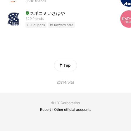
8,916 friends
スポコミいさはや
529 friends
Coupons
Reward card
Top
@814rbftd
© LY Corporation
Report
Other official accounts