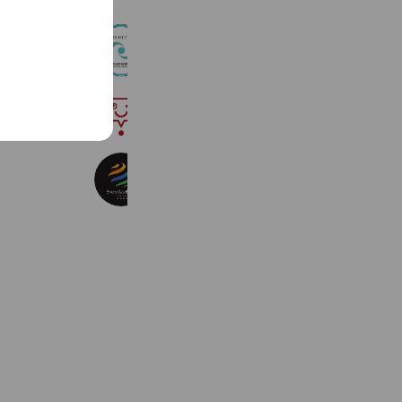
西日本短期大学
987 friends
Coupons
スマイルゼミ
4,654,717 friends
Everyday 自習室
279 friends
Coupons