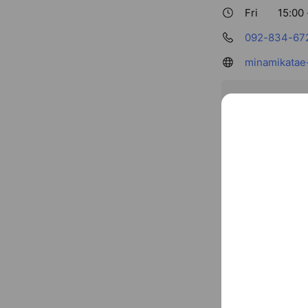
Fri
15:00 
092-834-67
minamikatae
〒814-014
You might like