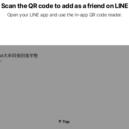
e viewing
Scan the QR code to add as a friend on LINE
塾下曽根校
Open your LINE app and use the in-app QR code reader.
ds
指導塾とうりゅうもん
ds
rnal大牟田個別進学塾
ds
Top