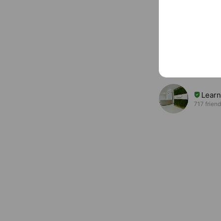
Accounts others ar
武田
173 frien
個別
158 frien
Lea
717 frien