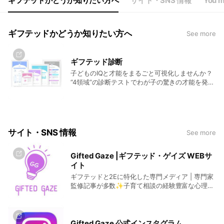
ギフテッドかどうか知りたい方へ
サイト・SNS 情報
You m
ギフテッドかどうか知りたい方へ
See more
ギフテッド診断
子どものIQと才能をまるごと可視化しませんか？
“4領域”の診断テストでわが子の驚きの才能を発掘
することができます。
サイト・SNS 情報
See more
Gifted Gaze |ギフテッド・ゲイズ WEBサ
イト
ギフテッドと2Eに特化した専門メディア | 専門家
監修記事が多数✨子育て相談の経験豊富な心理士
や医師へのオンライン子育て相談も承っています
☺️
Gifted Gaze 公式インスタグラム