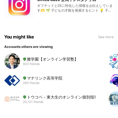
ギフテッドと2Eに特化した情報をお伝えしていま
す🫶 🌱 子どもの才能を発掘するヒント 💡 子ど
もの非認知能力に関する情報と調べ方 🌍 世界の
教育情報 💜子どものメンタルヘルス・発達に関す
る専門的な情報
You might like
See more
Accounts others are viewing
雅学園【オンライン学習塾】
933 friends
マナリンク高等学院
293 friends
トウコベ - 東大生のオンライン個別指導
20,131 friends