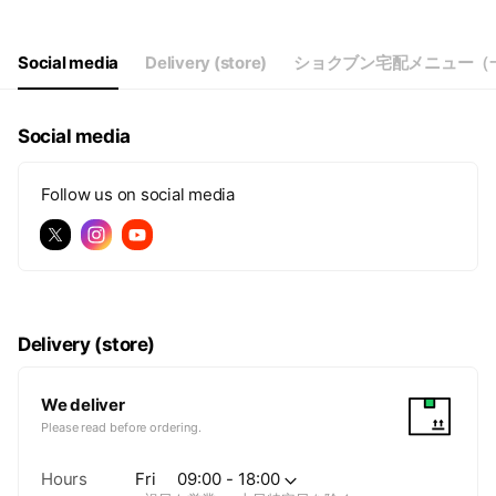
Thu
09:00 - 18:00,00:00 - 00:00
Fri
09:00 - 18:00,00:00 - 00:00
Sat
Closed
Social media
Delivery (store)
ショクブン宅配メニュー（
※祝日も営業 ※土日特定日を除く
Social media
Follow us on social media
Delivery (store)
We deliver
Please read before ordering.
Hours
Fri
09:00 - 18:00