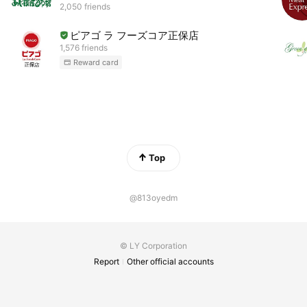
2,050 friends
ピアゴ ラ フーズコア正保店
1,576 friends
Reward card
Top
@813oyedm
© LY Corporation
Report
Other official accounts