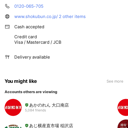
0120-065-705
www.shokubun.co.jp/
2 other items
Cash accepted
Credit card
Visa / Mastercard / JCB
Delivery available
You might like
See more
Accounts others are viewing
あかのれん 大口南店
5,084 friends
あじ横産直市場 稲沢店