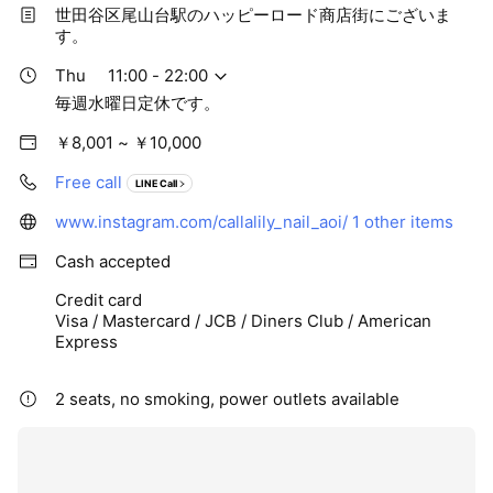
世田谷区尾山台駅のハッピーロード商店街にございま
す。
Thu
11:00 - 22:00
毎週水曜日定休です。
￥8,001 ~ ￥10,000
Free call
LINE Call
www.instagram.com/callalily_nail_aoi/
1 other items
Cash accepted
Credit card
Visa / Mastercard / JCB / Diners Club / American
Express
2 seats, no smoking, power outlets available