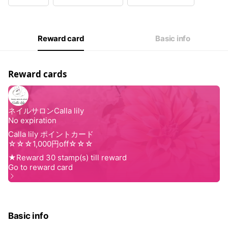
Wed
Closed
Thu
11:00 - 22:00
Fri
11:00 - 22:00
Sat
11:00 - 21:00
Reward card
Basic info
毎週水曜日定休です。
Reward cards
Basic info