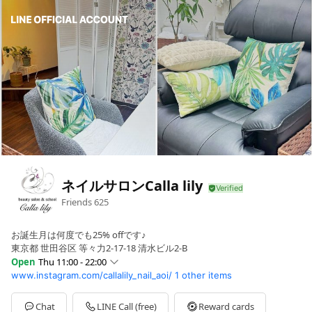
ネイルサロンCalla lily
Friends
625
お誕生月は何度でも25% offです♪
東京都 世田谷区 等々力2-17-18 清水ビル2-B
Open
Thu 11:00 - 22:00
www.instagram.com/callalily_nail_aoi/
1 other items
Sun
11:00 - 21:00
Mon
11:00 - 22:00
Tue
11:00 - 22:00
Chat
LINE Call (free)
Reward cards