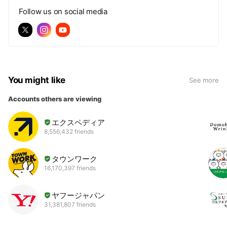
Follow us on social media
You might like
See more
Accounts others are viewing
エクスペディア
8,556,432 friends
タウンワーク
16,170,397 friends
ヤフージャパン
31,381,807 friends