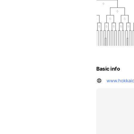
Basic info
www.hokkaido