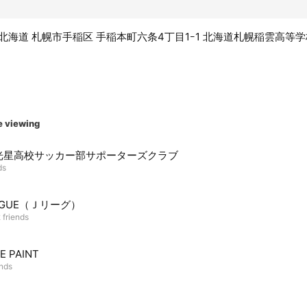
26 北海道 札幌市手稲区 手稲本町六条4丁目1ｰ1 北海道札幌稲雲高等
e viewing
光星高校サッカー部サポーターズクラブ
ds
EAGUE（Ｊリーグ）
 friends
HE PAINT
ends