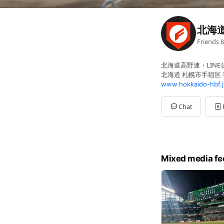
北海
Friends
8
北海道高野連・LIN
北海道 札幌市手稲区
www.hokkaido-hbf.j
Chat
Mixed media fe