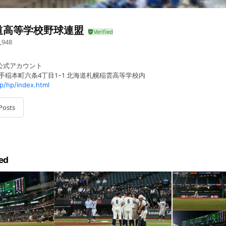
道高等学校野球連盟
,948
E公式アカウント
 手稲本町六条4丁目1ｰ1 北海道札幌稲雲高等学校内
p/hp/index.html
Posts
ed