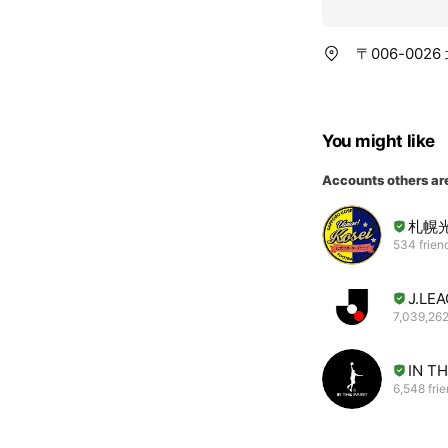
〒006-00
You might like
Accounts others ar
札幌
534 frien
J.L
7,039,262
IN T
6,548 fri