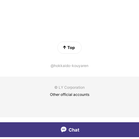
Top
@hokkaido-kouyaren
© LY Corporation
Other official accounts
Chat