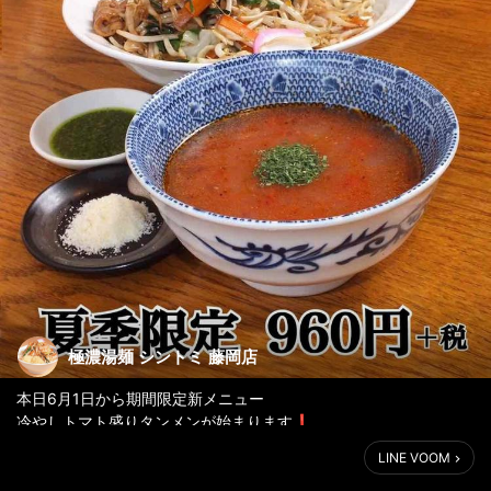
極濃湯麺 シントミ 藤岡店
本日6月1日から期間限定新メニュー
冷やしトマト盛りタンメンが始まります❗️
LINE VOOM
例年より少し早く大人気の冷たいタンメンが登場‼️