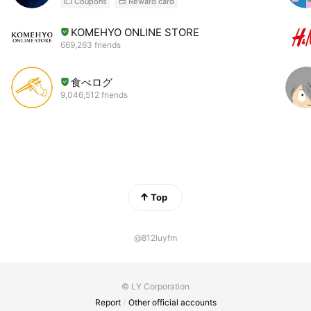
Coupons
Reward card
KOMEHYO ONLINE STORE
669,263 friends
食べログ
9,046,512 friends
Top
@812luyfm
© LY Corporation
Report
Other official accounts