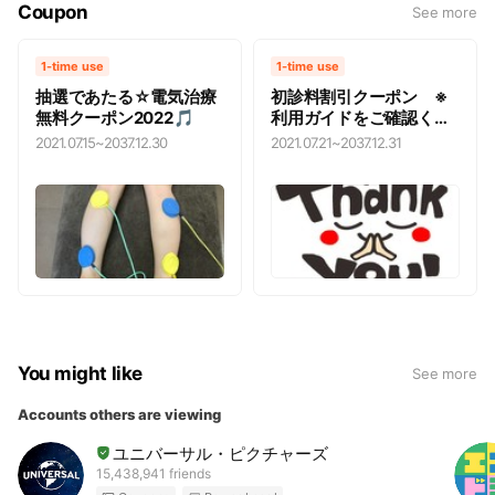
Coupon
See more
1-time use
1-time use
抽選であたる☆電気治療
初診料割引クーポン ※
無料クーポン2022🎵
利用ガイドをご確認くだ
さい！
2021.07.15
~
2037.12.30
2021.07.21
~
2037.12.31
You might like
See more
Accounts others are viewing
ユニバーサル・ピクチャーズ
15,438,941 friends