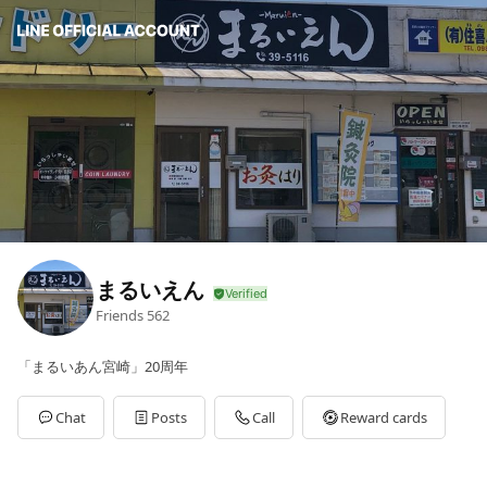
まるいえん
Friends
562
「まるいあん宮崎」20周年
Chat
Posts
Call
Reward cards