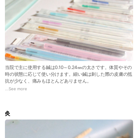
当院で主に使用する鍼は0.10～0.24㎜の太さです。体質やその
時の状態に応じて使い分けます。細い鍼は刺した際の皮膚の抵
抗が少なく、痛みもほとんどありません。
日本人女性の髪の太さは、平均約0.08㎜。細い鍼とほぼ同じ太
...
See more
さです。
ちなみに、医療機関などで主に使用される注射針の太さは
16G(外径1.6mm)～27G(外径0.4mm)です。
灸