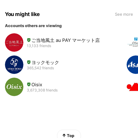
You might like
See more
Accounts others are viewing
ご当地風土 au PAY マーケット店
13,133 friends
ヨックモック
365,542 friends
Oisix
3,673,308 friends
Top