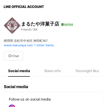
まるたや洋菓子店
Friends
184
静岡県 浜松市中央区 神田町367
www.marutaya.net/
1 other items
Chat
Social media
Basic info
You might like
Social media
Follow us on social media