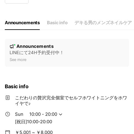
Wed
11:00 - 21:00
Thu
11:00 - 21:00
Fri
11:00 - 21:00
Sat
10:00 - 20:00
Announcements
Basic info
デキる男のメンズネイルケア
[祝日]10:00-20:00
N
Announcements
New
o
LINEにて24H予約受付中！
t
See more
i
c
e
Basic info
こだわりの贅沢完全個室でセルフホワイトニングをホワ
イヤで♪
Sun
10:00 - 20:00
[祝日]10:00-20:00
￥5,001 ~ ￥8,000