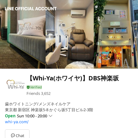
【Whi-Ya(ホワイヤ)】DBS神楽坂
Friends
3,652
歯ホワイトニング/メンズネイルケア
東京都 新宿区 神楽坂5-8 かぐら坂5丁目ビル2-3階
Open
Sun 10:00 - 20:00
whi-ya.com/
Sun
10:00 - 20:00
Mon
11:00 - 21:00
Tue
Closed
Chat