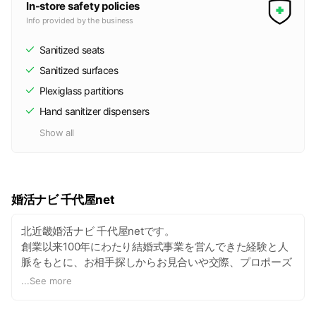
In-store safety policies
Info provided by the business
Sanitized seats
Sanitized surfaces
Plexiglass partitions
Hand sanitizer dispensers
Show all
婚活ナビ 千代屋net
北近畿婚活ナビ 千代屋netです。
創業以来100年にわたり結婚式事業を営んできた経験と人
脈をもとに、お相手探しからお見合いや交際、プロポーズ
から結婚式までサポートしています。神戸三田、福知山、
...
See more
舞鶴、宮津にある結婚相談所です。全国の8万人を超える
会員数と厳正な入会審査による確かな会員情報をもとに、