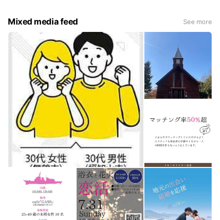
日常生活における職場や友人関係にはない理想の出会いが
あり『結婚にいちばん近い場所』として多くの皆様にご利
Mixed media feed
See more
用いただいております。
お問い合わせは
北近畿婚活ナビ 千代屋net
神戸三田 070-1263-6121
宮津店 0772-22-1165
福知山店 0773-25-2888