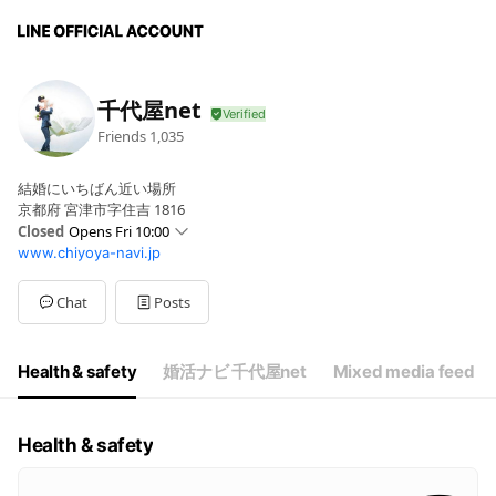
千代屋net
Friends
1,035
結婚にいちばん近い場所
京都府 宮津市字住吉 1816
Closed
Opens Fri 10:00
www.chiyoya-navi.jp
Sun
10:00 - 18:00
Mon
10:00 - 18:00
Tue
Closed
Chat
Posts
Wed
Closed
Thu
10:00 - 18:00
Fri
10:00 - 18:00
Health & safety
婚活ナビ 千代屋net
Mixed media feed
Sat
10:00 - 18:00
Health & safety