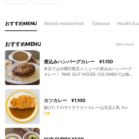
Wed
11:00 - 19:00
Thu
11:00 - 19:00
Fri
11:00 - 19:00
Sat
Closed
おすすめMENU
Mixed media feed
Takeout
Health & 
おすすめMENU
See more
煮込みハンバーグカレー ¥1.150
本店では水曜日限定メニューの煮込みハンバーグ
カレー！ TAKE OUT HOUSE COLOMBOでは毎日
ご用意しております🍛
カツカレー ¥1.100
揚げたてのサクサクカツカレーは当店人気 Ｎo
1⭐️