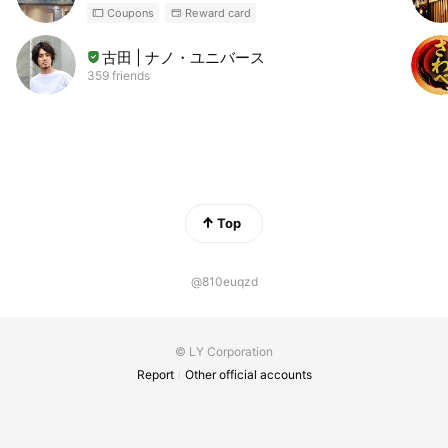
Coupons
Reward card
古田 | ナノ・ユニバース
359 friends
Top
@810euqzd
© LY Corporation
Report
Other official accounts