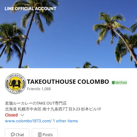
TAKEOUTHOUSE COLOMBO
Friends
1,088
老舗ルーカレーのTAKE OUT専門店
北海道 札幌市中央区 南十九条西7丁目3-23 杉本ビル1F
Closed
www.colombo1973.com/
1 other items
Sun
Closed
Mon
11:00 - 19:00
Tue
11:00 - 19:00
Chat
Posts