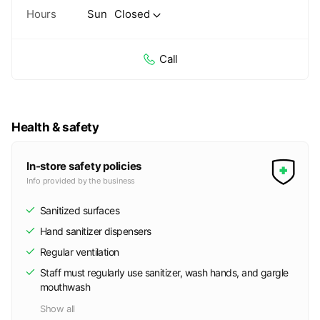
Hours
Sun
Closed
Call
Health & safety
In-store safety policies
Info provided by the business
Sanitized surfaces
Hand sanitizer dispensers
Regular ventilation
Staff must regularly use sanitizer, wash hands, and gargle
mouthwash
Show all