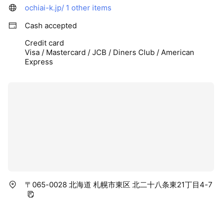
ochiai-k.jp/
1 other items
Cash accepted
Credit card
Visa / Mastercard / JCB / Diners Club / American
Express
〒065-0028 北海道 札幌市東区 北二十八条東21丁目4-7