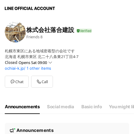
株式会社落合建設
Friends
8
札幌市東区にある地域密着型の会社です
北海道 札幌市東区 北二十八条東21丁目4-7
Closed
Opens Sat 09:00
ochiai-k.jp/
1 other items
Sun
Closed
Mon
09:00 - 18:00
Tue
09:00 - 18:00
Chat
Call
Wed
09:00 - 18:00
Thu
09:00 - 18:00
Fri
09:00 - 18:00
Sat
09:00 - 18:00
Announcements
Social media
Basic info
You might l
日曜・祝日はお休みを頂いております
N
Announcements
New