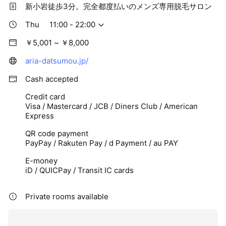
新小岩徒歩3分。完全都度払いのメンズ専用脱毛サロン
Thu
11:00 - 22:00
￥5,001 ~ ￥8,000
aria-datsumou.jp/
Cash accepted
Credit card
Visa / Mastercard / JCB / Diners Club / American
Express
QR code payment
PayPay / Rakuten Pay / d Payment / au PAY
E-money
iD / QUICPay / Transit IC cards
Private rooms available