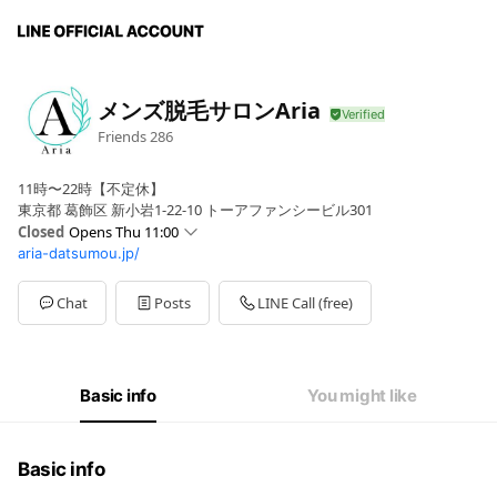
メンズ脱毛サロンAria
Friends
286
11時〜22時【不定休】
東京都 葛飾区 新小岩1-22-10 トーアファンシービル301
Closed
Opens Thu 11:00
aria-datsumou.jp/
Sun
11:00 - 22:00
Mon
11:00 - 22:00
Tue
11:00 - 22:00
Chat
Posts
LINE Call (free)
Wed
11:00 - 22:00
Thu
11:00 - 22:00
Fri
11:00 - 22:00
Sat
11:00 - 22:00
Basic info
You might like
Basic info