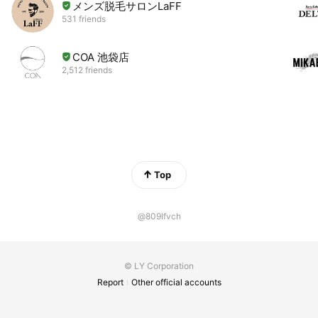
メンズ脱毛サロンLaFF
531 friends
COA 池袋店
2,512 friends
Top
@809lfvch
© LY Corporation
Report
Other official accounts