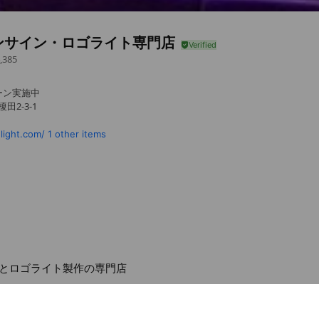
ンサイン・ロゴライト専門店
,385
ーン実施中
田2-3-1
light.com/
1 other items
とロゴライト製作の専門店
d