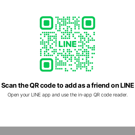
kei-delight.com/
1 other items
ed
rcard / JCB / Diners Club / American Express
Scan the QR code to add as a friend on LINE
Open your LINE app and use the in-app QR code reader.
4 福岡県 福岡市博多区 榎田2-3-1