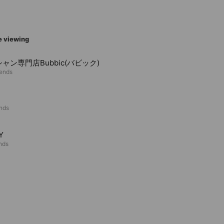
e viewing
ャン専門店Bubbic(バビック)
iends
ends
Y
ends