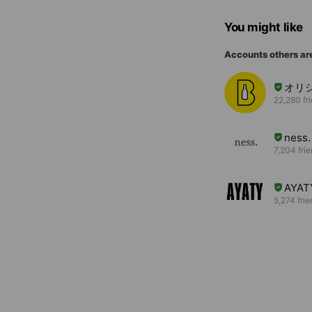
You might like
Accounts others ar
オリシ
22,280 fr
ness.
7,204 fri
AYAT
5,274 fri