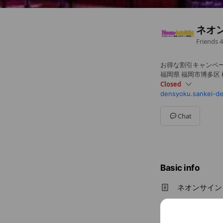
ネオ
Friends
4
お得な割引キャンペ
福岡県 福岡市博多区 榎
Closed
densyoku.sankei-de
Sun
Closed
Mon
09:00 - 18:00
Tue
09:00 - 18:00
Chat
Wed
09:00 - 18:00
Thu
09:00 - 18:00
Fri
09:00 - 18:00
Sat
Closed
土日祝休み
Basic info
ネオンサイン
Sun
Close
土日祝休み