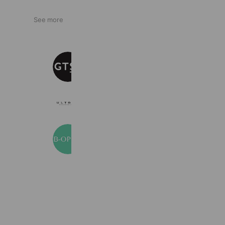
See more
GO TODAY シェアサロン
7,347 friends
ULTOWA treatment
6,407 friends
B-OPEN
1,884 friends