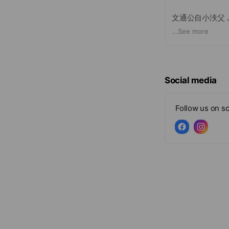
文通公自小泆父
際會與一位譚姓
...
See more
道，文通公因此
繼承衣缽，將所
文通公傳世精神
Social media
Follow us on so