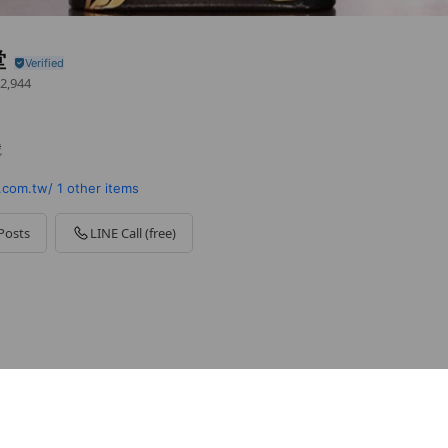
堂
2,944
號
.com.tw/
1 other items
Posts
LINE Call (free)
家
d