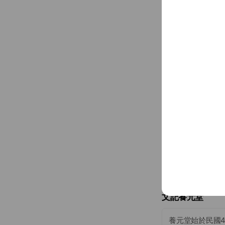
~ $100
07-3122223
www.yangyua
807 三民區 
文記養元堂
養元堂始於民國