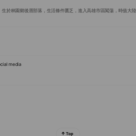
，生於林園鄉後厝部落，生活條件匱乏，進入高雄市區闖蕩，時值大
老兵結為好友。譚姓老兵為廣東籍，家中為中藥世家，在世時常與文
漸漸走上中醫藥之道路。譚姓老兵到老未當婚娶，膝下無子女，臨終
有醫術經驗饋與膏單丸散製作方式交予文通公，至此民國42年正式開
以實在、不欺為本，亦是養元堂開業之根本精神。
cial media
Top