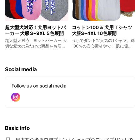
超大型犬対応！犬用ヨットパ
コットン100％ 犬用Ｔシャツ
ーカー 犬服 S~9XL 5色展開
犬服S~4XL 10色展開
超大型犬対応！ヨットパーカー 大
うちでダントツ人気のTシャツ、綿
切な愛犬の為だけの商品をお届
100％の安心素材やで！ 肌に優し
け！ 犬友メンバーでおそろいの物
く、お散歩や部屋でのんびりにも
を作ったり、 友人へのプレゼント
ぴったりの1枚やねん
にもお勧めです！ Ｔシャツやパー
カー、お散歩バッグも作れますの
Social media
で 愛犬とお揃いコーデも出来ちゃ
います！
Follow us on social media
Basic info
日本初の犬服専門プリントショップのワンズプリントで