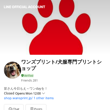
ワンズプリント/犬服専門プリントシ
ョップ
Friends
281
皆さん今日もえ～ワンdayを！
Closed
Opens Mon 12:00
shop.wansprint.jp/
1 other items
Sun
Closed
Mon
12:00 - 18:00
Tue
12:00 - 18:00
Chat
Posts