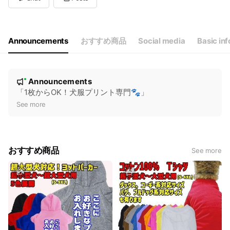
Wed
12:00 - 18:00
Thu
12:00 - 18:00
Fri
12:00 - 18:00
Sat
Closed
Announcements
おすすめ商品
Social media
Basic inf
土日祝日はお休みですねん！12/31~1/4まで冬期休暇です
N
Announcements
New
o
「1枚からOK！犬服プリント専門🐾」
t
See more
i
c
e
おすすめ商品
See more