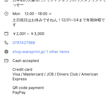
っせー
Mon
12:00 - 18:00
土日祝日はお休みですねん！12/31~1/4まで冬期休暇で
す
￥2,001 ~ ￥3,000
0787427988
shop.wansprint.jp/
1 other items
Cash accepted
Credit card
Visa / Mastercard / JCB / Diners Club / American
Express
QR code payment
PayPay