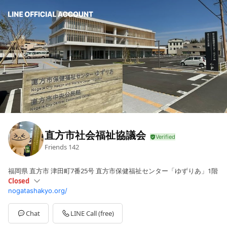
直方市社会福祉協議会
Friends
142
福岡県 直方市 津田町7番25号 直方市保健福祉センター「ゆずりあ」1階
Closed
nogatashakyo.org/
Sun
Closed
Mon
08:30 - 17:00
Tue
08:30 - 17:00
Chat
LINE Call (free)
Wed
08:30 - 17:00