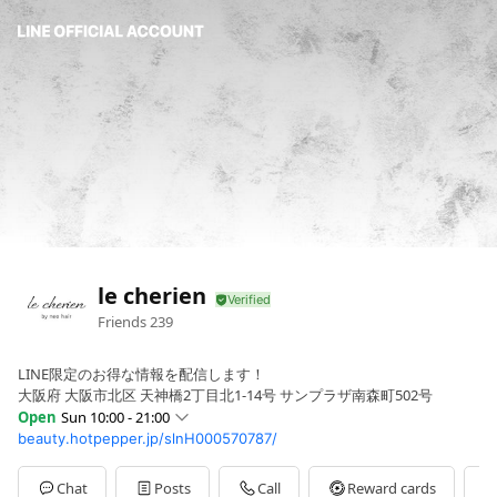
le cherien
Friends
239
LINE限定のお得な情報を配信します！
大阪府 大阪市北区 天神橋2丁目北1-14号 サンプラザ南森町502号
Open
Sun 10:00 - 21:00
beauty.hotpepper.jp/slnH000570787/
Sun
10:00 - 21:00
不定休
Chat
Posts
Call
Reward cards