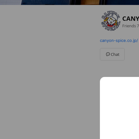
CANY
Friends
7
canyon-spice.co.jp/
Chat
Social media
Follow us on so