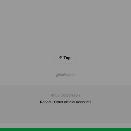
Top
@806eypap
© LY Corporation
Report
Other official accounts