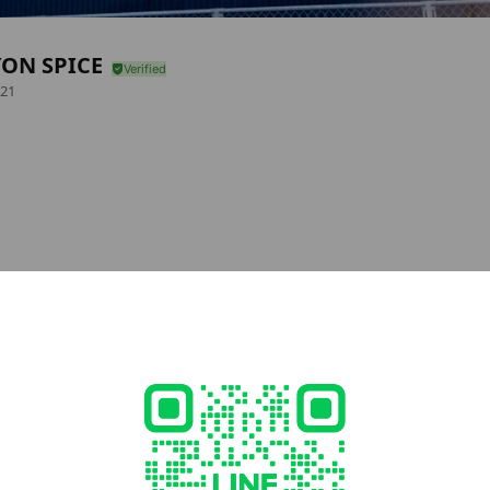
ON SPICE
21
cial media