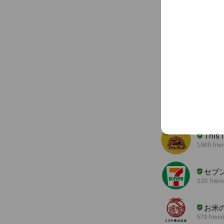
Basic info
レトルトカレ
canyon-spice
You might like
Accounts others ar
This 
1,965 frie
セブ
320 frien
お米
579 frien