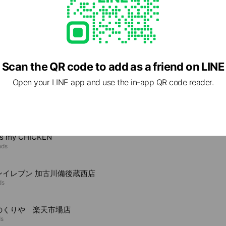
ー・カレールウの製造・販売
.co.jp/
Scan the QR code to add as a friend on LINE
Open your LINE app and use the in-app QR code reader.
e viewing
is my CHICKEN
nds
ンイレブン 加古川備後蔵西店
ds
のくりや 楽天市場店
ds