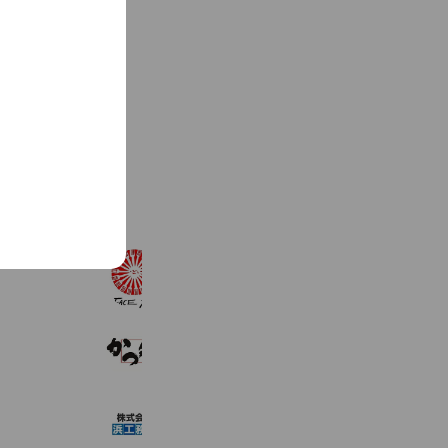
See more
ベビーフェイスプラネッツ姫路店
1,239 friends
かつ処季の屋 姫路リバーシティ店
795 friends
浜工務店【加古川市】
266 friends