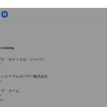
cial media
e viewing
ブエ・ホイッスル・ジャパン
ds
ーンピープルズパワー株式会社
ds
ィア・カーム
ds
ns