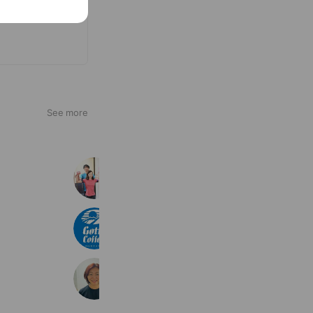
See more
ミュー成増【予約用】
374 friends
GottaCoffee
538 friends
Coupons
Reward card
奥谷まゆみボディメンテナンススタジ
464 friends