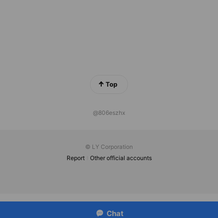
Top
@806eszhx
© LY Corporation
Report
Other official accounts
Chat