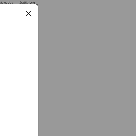
はもちろん、各種小物
C
l
o
s
e
ッスンやイベントを開