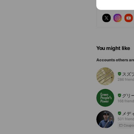
Follow us on so
You might like
Accounts others ar
スズ
286 frien
グリ
168 frien
メデ
501 frien
Coupo