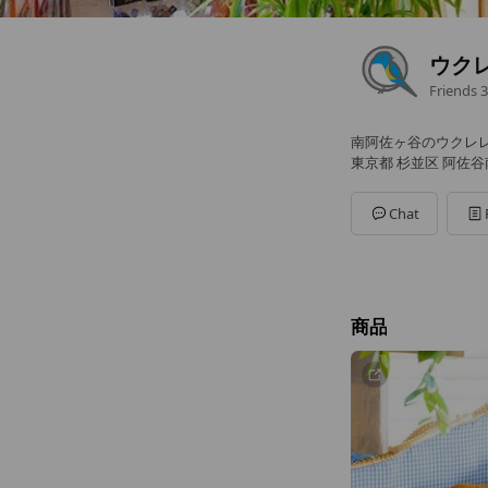
ウク
Friends
3
南阿佐ヶ谷のウクレ
東京都 杉並区 阿佐谷南
Chat
商品