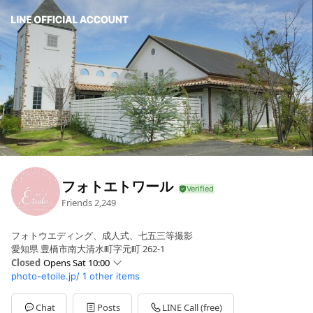
フォトエトワール
Friends
2,249
フォトウエディング、成人式、七五三等撮影
愛知県 豊橋市南大清水町字元町 262-1
Closed
Opens Sat 10:00
photo-etoile.jp/
1 other items
Sun
10:00 - 18:00
Mon
10:00 - 18:00
Tue
10:00 - 18:00
Chat
Posts
LINE Call (free)