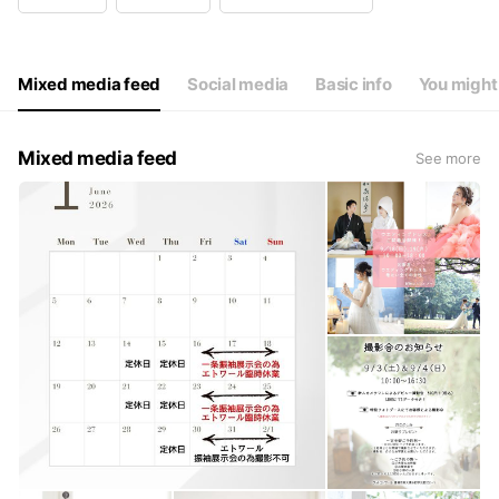
Wed
10:00 - 18:00
Thu
Closed
Fri
10:00 - 18:00
Sat
10:00 - 18:00
Mixed media feed
Social media
Basic info
You might 
定休日：毎週木曜日、第二/第三水曜日
Mixed media feed
See more