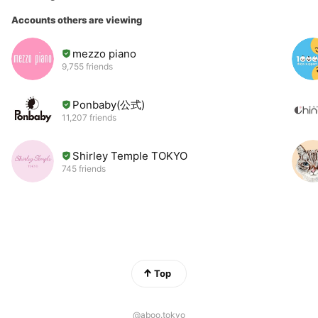
Accounts others are viewing
mezzo piano
9,755 friends
Ponbaby(公式)
11,207 friends
Shirley Temple TOKYO
745 friends
Top
@aboo.tokyo