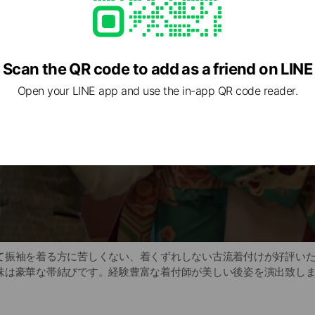
Scan the QR code to add as a friend on LINE
Open your LINE app and use the in-app QR code reader.
v
i
d
e
o
て振袖を着る方に苦しくない、着くずれしない古流着付けが好評い
味は豪華な帯結びです。経験豊富な着付師が美しい後姿を演出致し