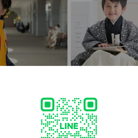
プラン
七五三早割りプラン
節目のイベントに、憧れの袴を着てみ
早撮りが断然お得！衣装から着付け
か。記念日をカタチにできる、プリン
3,300円（税込）のプランです。
しております。
“あなた”です