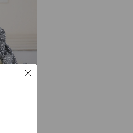
C
l
o
s
、ヘアメイク込みで
e