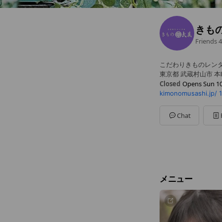
きも
Friends
4
こだわりきものレン
東京都 武蔵村山市 本町2
Closed
Opens Sun 10
kimonomusashi.jp/
Sun
10:00 - 18:00
Mon
10:00 - 18:00
Tue
Closed
Chat
Wed
Closed
Thu
10:00 - 18:00
Fri
10:00 - 18:00
Sat
10:00 - 18:00
メニュー