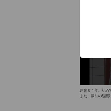
創業６４年。初め
また、振袖の醍醐