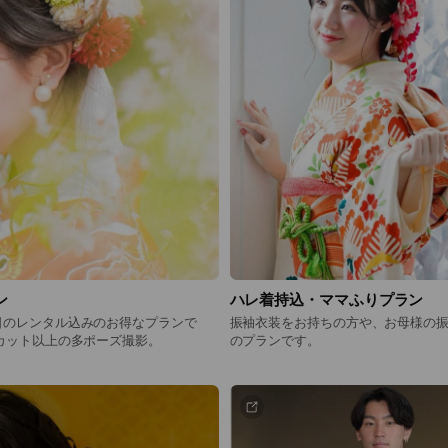
ン
ハレ着持込・ママふりプラン
日のレンタル込みのお得なプランで
振袖衣装をお持ちの方や、お母様の
カット以上の多ポーズ撮影。
のプランです。