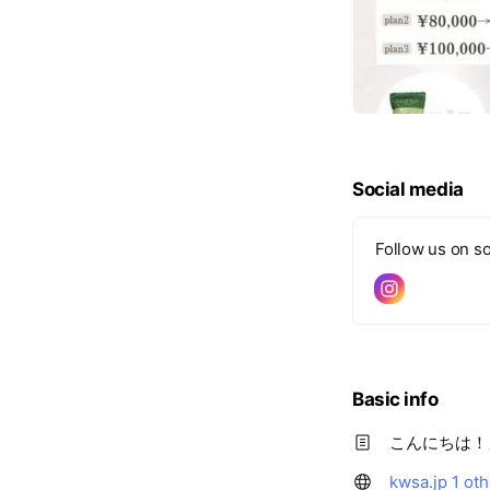
Social media
Follow us on so
Basic info
こんにちは！
kwsa.jp
1 ot