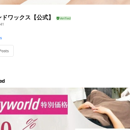
ンドワックス【公式】
41
ms
Posts
ed