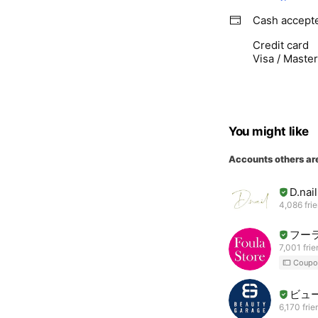
Cash accept
Credit card
Visa / Maste
You might like
Accounts others ar
D.nail
4,086 fri
フー
7,001 fri
Coupo
ビュ
6,170 frie