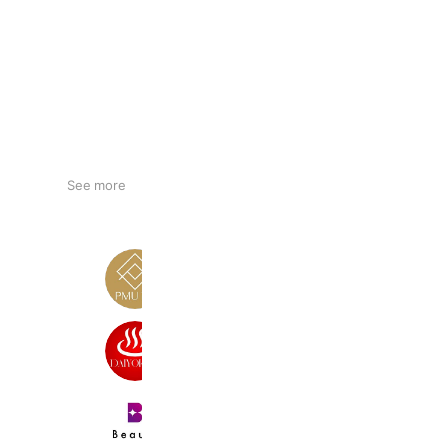
See more
PMU ink
3,680 friends
eye♨️大浴場 受付⭐︎問い合わせ窓
22,550 friends
Beauté（ボーテ）
1,124 friends