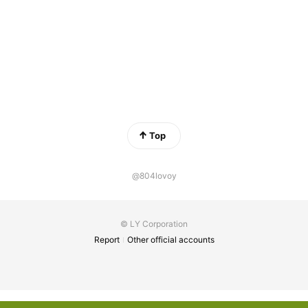
Top
@804lovoy
© LY Corporation
Report
Other official accounts