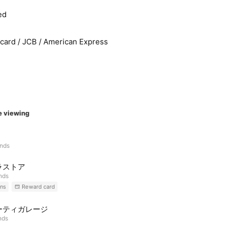
ed
rcard / JCB / American Express
e viewing
ends
ラストア
ends
ns
Reward card
ーティガレージ
nds