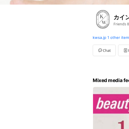
カイ
Friends
8
kwsa.jp
1 other ite
Chat
Mixed media fe