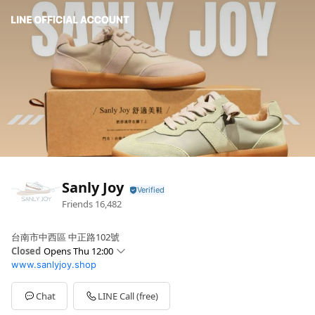
Sanly Joy
Friends
16,482
台南市中西區 中正路102號
Closed
Opens Thu 12:00
www.sanlyjoy.shop
Sun
12:00 - 20:30
Mon
12:00 - 20:30
Tue
12:00 - 20:30
Chat
LINE Call (free)
Wed
12:00 - 20:30