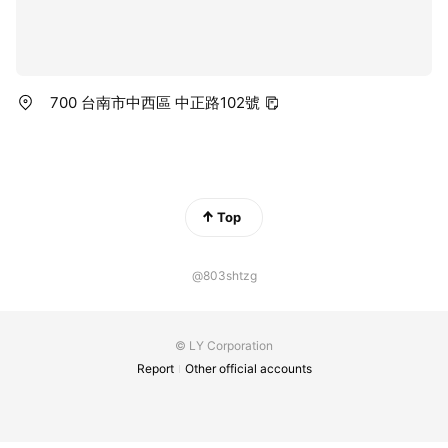
700 台南市中西區 中正路102號
Top
@803shtzg
© LY Corporation
Report
Other official accounts