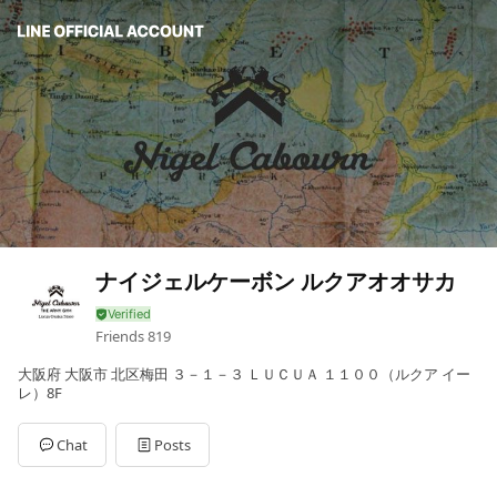
ナイジェルケーボン ルクアオオサカ
Friends
819
大阪府 大阪市 北区梅田 ３－１－３ ＬＵＣＵＡ １１００（ルクア イー
レ）8F
Chat
Posts