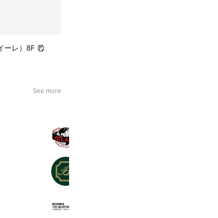
イーレ）8F
See more
JELADO
2,097 friends
Igarashi Trousers
296 friends
BEDWIN
1,667 friends