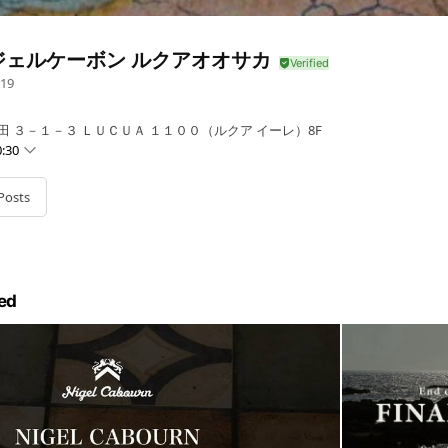
ジェルケーボン ルクアオオサカ
19
田 ３－１－３ ＬＵＣＵＡ １１００（ルクア イーレ）8F
:30
Posts
ed