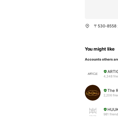
〒530-85
You might like
Accounts others ar
ARTI
4,348 fri
The R
2,206 fri
HUU
981 frien