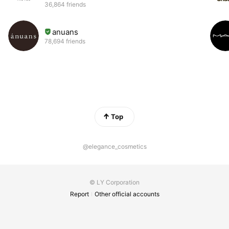
36,864 friends
anuans
78,694 friends
Top
@elegance_cosmetics
© LY Corporation
Report
Other official accounts